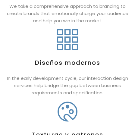
We take a comprehensive approach to branding to
POR COMPOSICIÓN
create brands that emotionally charge your audience
and help you win in the market.
100% algodón
50% algodón, 50% poliester
Sticky Details
Diseños modernos
Bottom thumbnails
Extra content
In the early development cycle, our interaction design
services help bridge the gap between business
Variations Images
requirements and specification.
With Background Color
Texturas y patrones