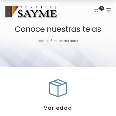
0
TIENDA EN LÍNEA
Conoce nuestras telas
POR TIPO DE TELA
home
nuestras telas
Algodón
Poliester
Mesclasr
Franelas
Checkout
Order Tracking
Variedad
Shop by brand